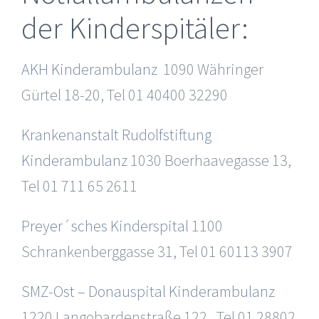
der Kinderspitäler:
AKH Kinderambulanz
1090 Währinger
Gürtel 18-20, Tel 01 40400 32290
Krankenanstalt Rudolfstiftung
Kinderambulanz
1030 Boerhaavegasse 13,
Tel 01 711 65 2611
Preyer´sches Kinderspital
1100
Schrankenberggasse 31, Tel 01 60113 3907
SMZ-Ost – Donauspital Kinderambulanz
1220 Langobardenstraße 122, Tel 01 28802